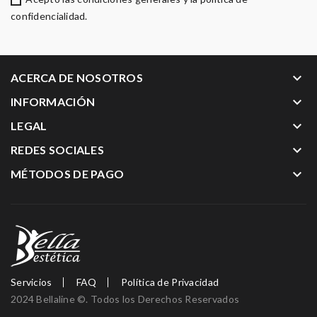
confidencialidad.
keyboard_arrow_down
ACERCA DE NOSOTROS
keyboard_arrow_down
INFORMACIÓN
keyboard_arrow_down
LEGAL
keyboard_arrow_down
REDES SOCIALES
keyboard_arrow_down
MÉTODOS DE PAGO
Servicios
FAQ
Política de Privacidad
2024 Bellaline ©. Todos los Derechos Reservados