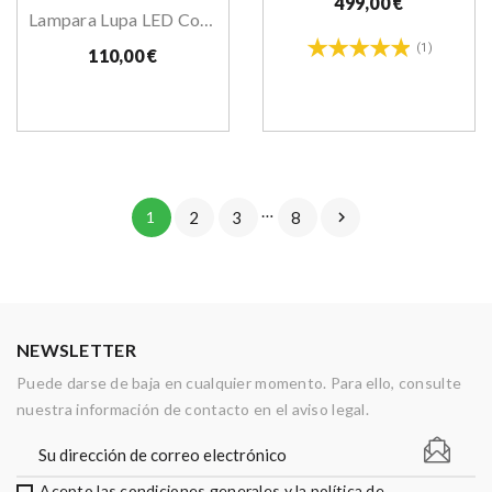
499,00 €
Lampara Lupa LED Con Pie
(1)
110,00 €
…
1
2
3
8

NEWSLETTER
Puede darse de baja en cualquier momento. Para ello, consulte
nuestra información de contacto en el aviso legal.
Acepto las condiciones generales y la política de