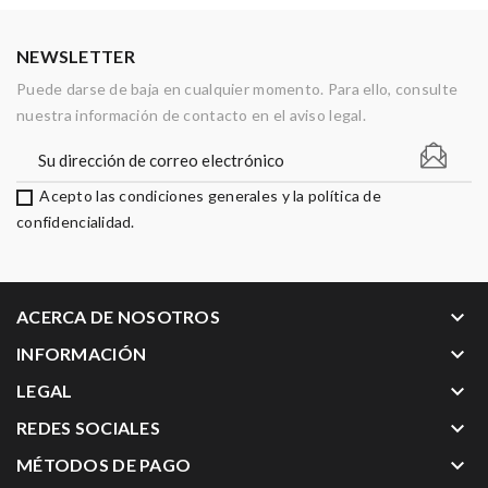
NEWSLETTER
Puede darse de baja en cualquier momento. Para ello, consulte
nuestra información de contacto en el aviso legal.
Acepto las condiciones generales y la política de
confidencialidad.
keyboard_arrow_down
ACERCA DE NOSOTROS
keyboard_arrow_down
INFORMACIÓN
keyboard_arrow_down
LEGAL
keyboard_arrow_down
REDES SOCIALES
keyboard_arrow_down
MÉTODOS DE PAGO