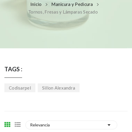
Inicio
Manicura y Pedicura
Tornos, Fresas y Lámparas Secado
TAGS :
Codisarpel
Sillon Alexandra

Relevancia