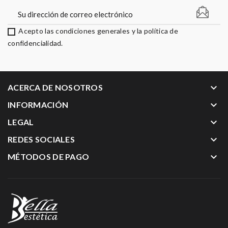
Acepto las condiciones generales y la política de
confidencialidad.
keyboard_arrow_down
ACERCA DE NOSOTROS
keyboard_arrow_down
INFORMACIÓN
keyboard_arrow_down
LEGAL
keyboard_arrow_down
REDES SOCIALES
keyboard_arrow_down
MÉTODOS DE PAGO