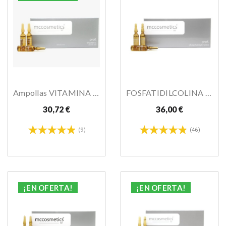
Ampollas VITAMINA C Revitalizante 20%
FOSFATIDILCOLINA 5% Solución Lipolítica 5 Ml X...
30,72 €
36,00 €
(9)
(46)
¡EN OFERTA!
¡EN OFERTA!