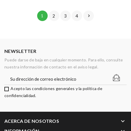
1
2
3
4

NEWSLETTER
Puede darse de baja en cualquier momento. Para ello, consulte
nuestra información de contacto en el aviso legal.
Acepto las condiciones generales y la política de
confidencialidad.
keyboard_arrow_down
ACERCA DE NOSOTROS
INFORMACIÓN