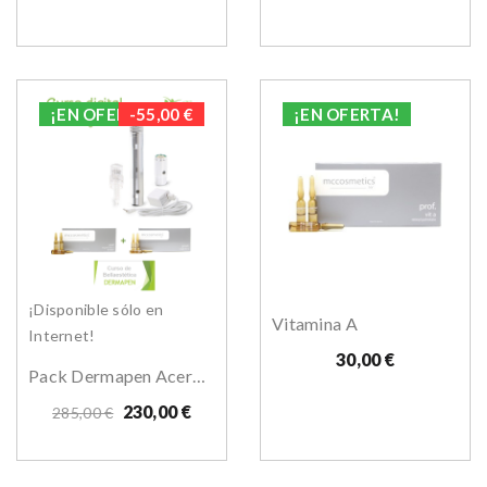
¡EN OFERTA!
PACK
-55,00 €
¡EN OFERTA!
¡Disponible sólo en
Vitamina A
Internet!
30,00 €
Pack Dermapen Acero+ Puntas+viales+curso Online
230,00 €
285,00 €