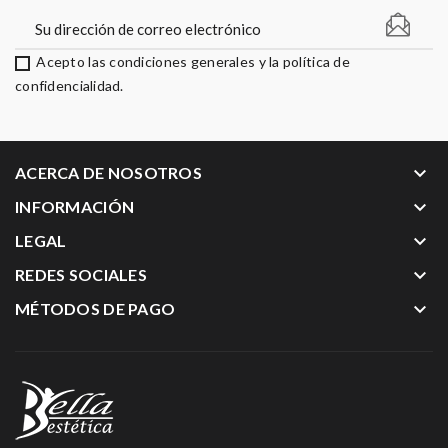
Acepto las condiciones generales y la política de
confidencialidad.
keyboard_arrow_down
ACERCA DE NOSOTROS
keyboard_arrow_down
INFORMACIÓN
keyboard_arrow_down
LEGAL
keyboard_arrow_down
REDES SOCIALES
keyboard_arrow_down
MÉTODOS DE PAGO