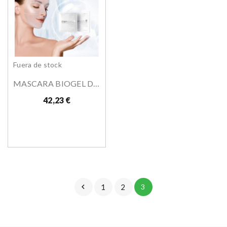
Fuera de stock
MASCARA BIOGEL DN64 5unid
42,23 €

1
2
3