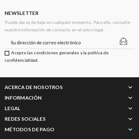
NEWSLETTER
Puede darse de baja en cualquier momento. Para ello, consulte
nuestra información de contacto en el aviso legal.
Acepto las condiciones generales y la política de
confidencialidad.
keyboard_arrow_down
ACERCA DE NOSOTROS
keyboard_arrow_down
INFORMACIÓN
keyboard_arrow_down
LEGAL
keyboard_arrow_down
REDES SOCIALES
keyboard_arrow_down
MÉTODOS DE PAGO