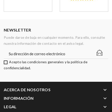
NEWSLETTER
Puede darse de baja en cualquier momento. Para ello, consulte
nuestra información de contacto en el aviso legal.
Acepto las condiciones generales y la política de
confidencialidad.
keyboard_arrow_down
ACERCA DE NOSOTROS
keyboard_arrow_down
INFORMACIÓN
keyboard_arrow_down
LEGAL