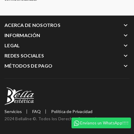
keyboard_arrow_down
ACERCA DE NOSOTROS
keyboard_arrow_down
INFORMACIÓN
keyboard_arrow_down
LEGAL
keyboard_arrow_down
REDES SOCIALES
keyboard_arrow_down
MÉTODOS DE PAGO
Servicios
FAQ
Política de Privacidad
2024 Bellaline ©. Todos los Derechos Reservados
Envíanos un WhatsApp!!!!