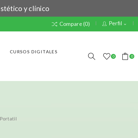
stético y clínico
Perfil
Compare (
0
)
expand_more
CURSOS DIGITALES
0
0
Portatil