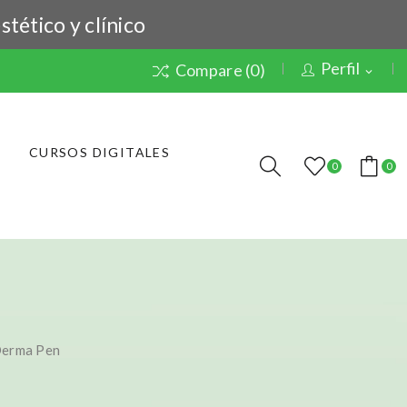
stético y clínico
Perfil
Compare (
0
)
expand_more
CURSOS DIGITALES
0
0
Derma Pen