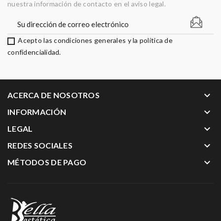
nuestra información de contacto en el aviso legal.
Acepto las condiciones generales y la política de
confidencialidad.
keyboard_arrow_down
ACERCA DE NOSOTROS
keyboard_arrow_down
INFORMACIÓN
keyboard_arrow_down
LEGAL
keyboard_arrow_down
REDES SOCIALES
keyboard_arrow_down
MÉTODOS DE PAGO