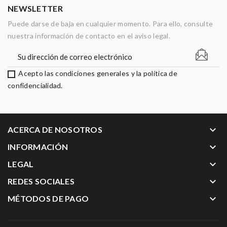
NEWSLETTER
Puede darse de baja en cualquier momento. Para ello, consulte
nuestra información de contacto en el aviso legal.
Acepto las condiciones generales y la política de
confidencialidad.
keyboard_arrow_down
ACERCA DE NOSOTROS
keyboard_arrow_down
INFORMACIÓN
keyboard_arrow_down
LEGAL
keyboard_arrow_down
REDES SOCIALES
keyboard_arrow_down
MÉTODOS DE PAGO