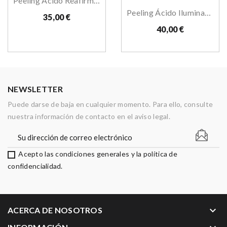
Peeling Ácido Reafirmante
Peeling Ácido Iluminador
35,00 €
40,00 €
NEWSLETTER
Puede darse de baja en cualquier momento. Para ello, consulte
nuestra información de contacto en el aviso legal.
Acepto las condiciones generales y la política de
confidencialidad.
keyboard_arrow_down
ACERCA DE NOSOTROS